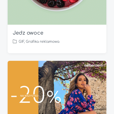
Jedz owoce
GIF
,
Grafika reklamowa
P
o
s
t
e
d
i
n