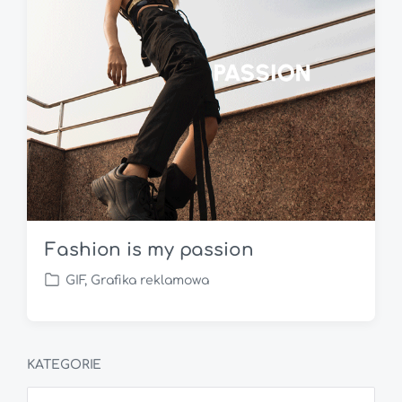
Fashion is my passion
GIF
,
Grafika reklamowa
P
o
s
t
e
KATEGORIE
d
K
i