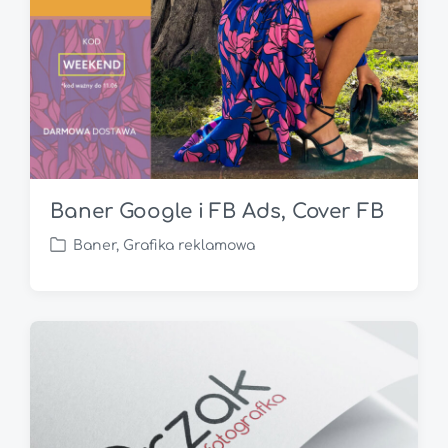
Baner Google i FB Ads, Cover FB
Baner
,
Grafika reklamowa
P
o
s
t
e
d
i
n