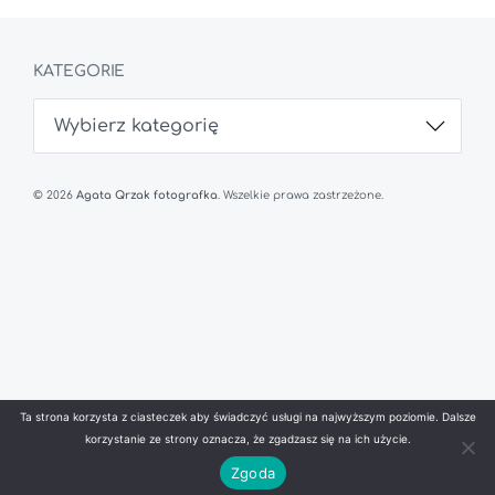
KATEGORIE
K
a
t
e
g
o
© 2026
Agata Qrzak fotografka
. Wszelkie prawa zastrzeżone.
r
i
e
Ta strona korzysta z ciasteczek aby świadczyć usługi na najwyższym poziomie. Dalsze
korzystanie ze strony oznacza, że zgadzasz się na ich użycie.
Zgoda