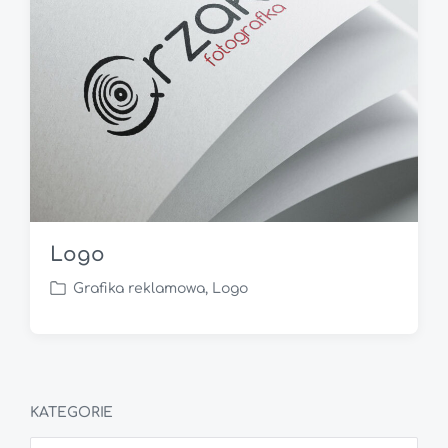
Logo
Grafika reklamowa
,
Logo
P
o
s
t
e
d
KATEGORIE
i
K
n